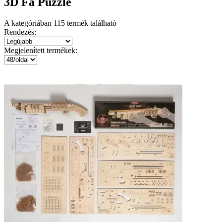
3D Fa Puzzle
A kategóriában
115
termék található
Rendezés:
Megjelenített termékek: