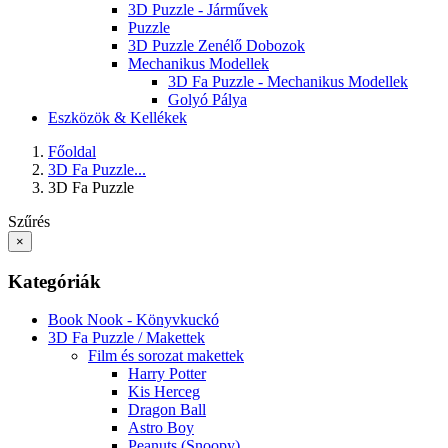
3D Puzzle - Járművek
Puzzle
3D Puzzle Zenélő Dobozok
Mechanikus Modellek
3D Fa Puzzle - Mechanikus Modellek
Golyó Pálya
Eszközök & Kellékek
Főoldal
3D Fa Puzzle...
3D Fa Puzzle
Szűrés
×
Kategóriák
Book Nook - Könyvkuckó
3D Fa Puzzle / Makettek
Film és sorozat makettek
Harry Potter
Kis Herceg
Dragon Ball
Astro Boy
Peanuts (Snoopy)