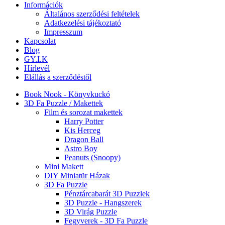
Információk
Általános szerződési feltételek
Adatkezelési tájékoztató
Impresszum
Kapcsolat
Blog
GY.I.K
Hírlevél
Elállás a szerződéstől
Book Nook - Könyvkuckó
3D Fa Puzzle / Makettek
Film és sorozat makettek
Harry Potter
Kis Herceg
Dragon Ball
Astro Boy
Peanuts (Snoopy)
Mini Makett
DIY Miniatür Házak
3D Fa Puzzle
Pénztárcabarát 3D Puzzlek
3D Puzzle - Hangszerek
3D Virág Puzzle
Fegyverek - 3D Fa Puzzle