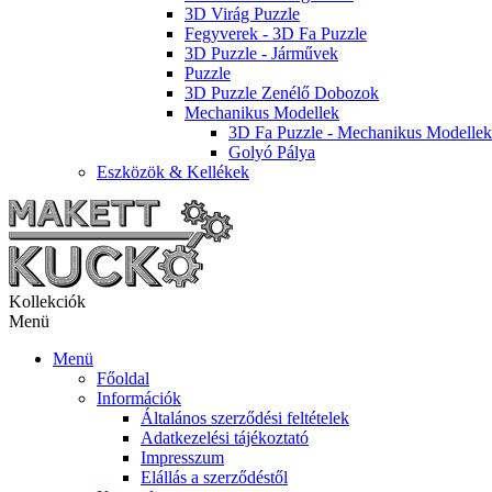
3D Virág Puzzle
Fegyverek - 3D Fa Puzzle
3D Puzzle - Járművek
Puzzle
3D Puzzle Zenélő Dobozok
Mechanikus Modellek
3D Fa Puzzle - Mechanikus Modellek
Golyó Pálya
Eszközök & Kellékek
Kollekciók
Menü
Menü
Főoldal
Információk
Általános szerződési feltételek
Adatkezelési tájékoztató
Impresszum
Elállás a szerződéstől