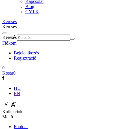
Kapcsolat
Blog
GY.I.K
Keresés
Keresés
Keresés
Fiókom
Bejelentkezés
Regisztráció
0
Kosár
0
HU
EN
Kollekciók
Menü
Főoldal