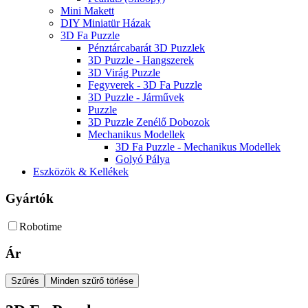
Mini Makett
DIY Miniatür Házak
3D Fa Puzzle
Pénztárcabarát 3D Puzzlek
3D Puzzle - Hangszerek
3D Virág Puzzle
Fegyverek - 3D Fa Puzzle
3D Puzzle - Járművek
Puzzle
3D Puzzle Zenélő Dobozok
Mechanikus Modellek
3D Fa Puzzle - Mechanikus Modellek
Golyó Pálya
Eszközök & Kellékek
Gyártók
Robotime
Ár
Szűrés
Minden szűrő törlése