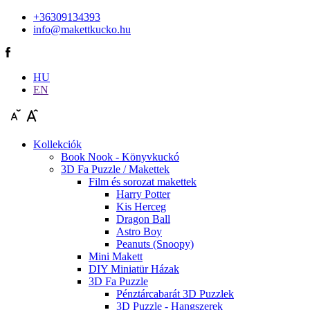
+36309134393
info@makettkucko.hu
HU
EN
Kollekciók
Book Nook - Könyvkuckó
3D Fa Puzzle / Makettek
Film és sorozat makettek
Harry Potter
Kis Herceg
Dragon Ball
Astro Boy
Peanuts (Snoopy)
Mini Makett
DIY Miniatür Házak
3D Fa Puzzle
Pénztárcabarát 3D Puzzlek
3D Puzzle - Hangszerek