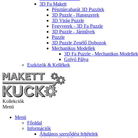
3D Fa Makett
Pénztárcabarát 3D Puzzlek
3D Puzzle - Hangszerek
3D Virág Puzzle
Fegyverek - 3D Fa Puzzle
3D Puzzle - Járművek
Puzzle
3D Puzzle Zenélő Dobozok
Mechanikus Modellek
3D Fa Puzzle - Mechanikus Modellek
Golyó Pálya
Eszközök & Kellékek
Kollekciók
Menü
Menü
Főoldal
Információk
Általános szerződési feltételek