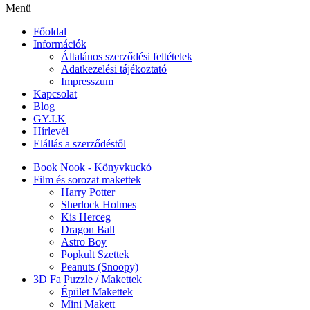
Menü
Főoldal
Információk
Általános szerződési feltételek
Adatkezelési tájékoztató
Impresszum
Kapcsolat
Blog
GY.I.K
Hírlevél
Elállás a szerződéstől
Book Nook - Könyvkuckó
Film és sorozat makettek
Harry Potter
Sherlock Holmes
Kis Herceg
Dragon Ball
Astro Boy
Popkult Szettek
Peanuts (Snoopy)
3D Fa Puzzle / Makettek
Épület Makettek
Mini Makett