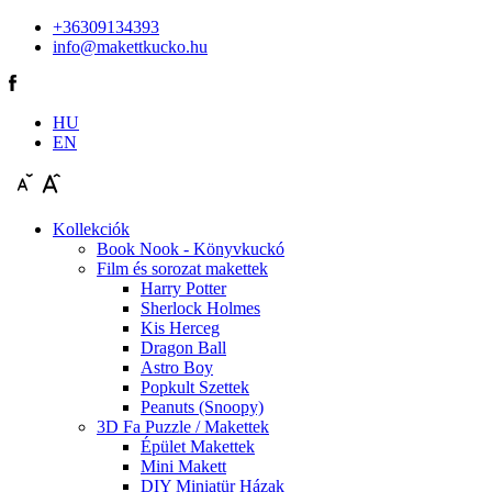
+36309134393
info@makettkucko.hu
HU
EN
Kollekciók
Book Nook - Könyvkuckó
Film és sorozat makettek
Harry Potter
Sherlock Holmes
Kis Herceg
Dragon Ball
Astro Boy
Popkult Szettek
Peanuts (Snoopy)
3D Fa Puzzle / Makettek
Épület Makettek
Mini Makett
DIY Miniatür Házak