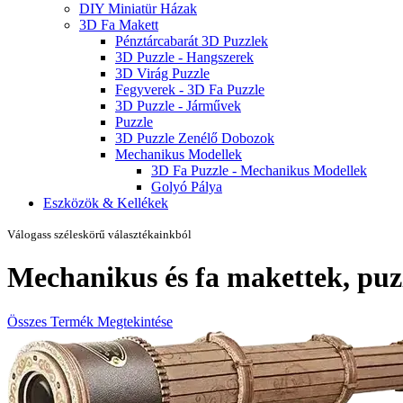
DIY Miniatür Házak
3D Fa Makett
Pénztárcabarát 3D Puzzlek
3D Puzzle - Hangszerek
3D Virág Puzzle
Fegyverek - 3D Fa Puzzle
3D Puzzle - Járművek
Puzzle
3D Puzzle Zenélő Dobozok
Mechanikus Modellek
3D Fa Puzzle - Mechanikus Modellek
Golyó Pálya
Eszközök & Kellékek
Válogass széleskörű választékainkból
Mechanikus és fa makettek, puz
Összes Termék Megtekintése