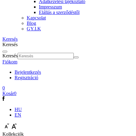
Adatkezelési tájékoztató
Impresszum
Elállás a szerződéstől
Kapcsolat
Blog
GY.I.K
Keresés
Keresés
Keresés
Fiókom
Bejelentkezés
Regisztráció
0
Kosár
0
HU
EN
Kollekciók